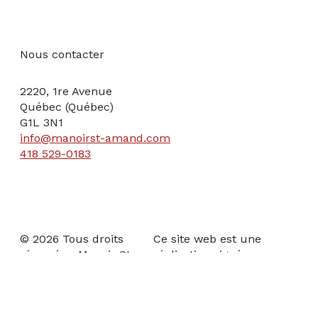
Nous contacter
2220, 1re Avenue
Québec (Québec)
G1L 3N1
info@manoirst-amand.com
418 529-0183
© 2026 Tous droits
Ce site web est une
réservés - Manoir St-
réalisation signée:
Amand
Artisans Web